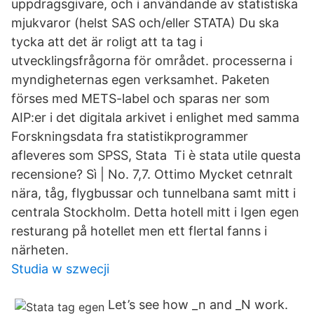
uppdragsgivare, och i användande av statistiska
mjukvaror (helst SAS och/eller STATA) Du ska
tycka att det är roligt att ta tag i
utvecklingsfrågorna för området. processerna i
myndigheternas egen verksamhet. Paketen
förses med METS-label och sparas ner som
AIP:er i det digitala arkivet i enlighet med samma
Forskningsdata fra statistikprogrammer
afleveres som SPSS, Stata Ti è stata utile questa
recensione? Sì | No. 7,7. Ottimo Mycket cetnralt
nära, tåg, flygbussar och tunnelbana samt mitt i
centrala Stockholm. Detta hotell mitt i Igen egen
resturang på hotellet men ett flertal fanns i
närheten.
Studia w szwecji
Let’s see how _n and _N work.