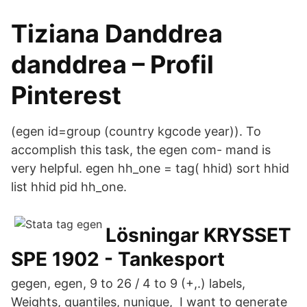
Tiziana Danddrea
danddrea – Profil
Pinterest
(egen id=group (country kgcode year)). To
accomplish this task, the egen com- mand is
very helpful. egen hh_one = tag( hhid) sort hhid
list hhid pid hh_one.
Lösningar KRYSSET
SPE 1902 - Tankesport
gegen, egen, 9 to 26 / 4 to 9 (+,.) labels,
Weights, quantiles, nunique, I want to generate